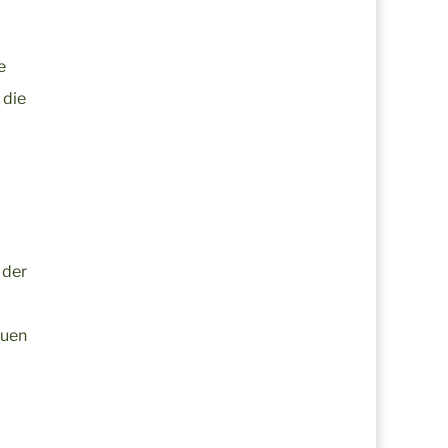
e
 die
 der
auen