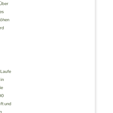
„Über
es
Höhen
ird
 Laufe
 in
ie
00
aft und
n