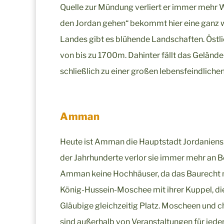
Quelle zur Mündung verliert er immer mehr 
den Jordan gehen“ bekommt hier eine ganz w
Landes gibt es blühende Landschaften. Östli
von bis zu 1700m. Dahinter fällt das Geländ
schließlich zu einer großen lebensfeindliche
Amman
Heute ist Amman die Hauptstadt Jordaniens: e
der Jahrhunderte verlor sie immer mehr an Be
Amman keine Hochhäuser, da das Baurecht nu
König-Hussein-Moschee mit ihrer Kuppel, d
Gläubige gleichzeitig Platz. Moscheen und c
sind außerhalb von Veranstaltungen für jede