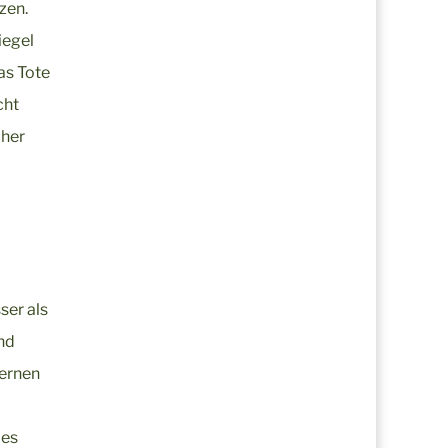
zen.
iegel
as Tote
cht
oher
ser als
nd
Lernen
 es