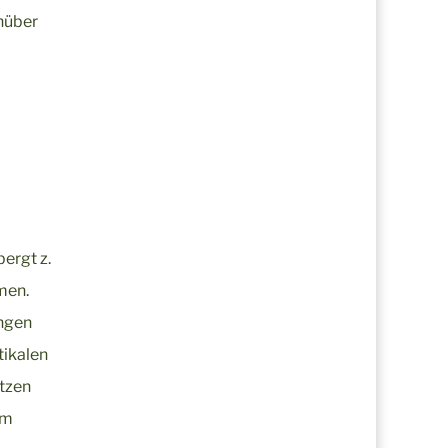
enüber
ergt z.
men.
ungen
tikalen
ützen
im