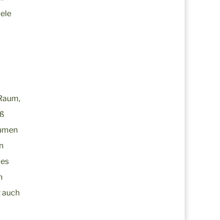
iele
 Raum,
iß
äumen
n
 es
h
t auch