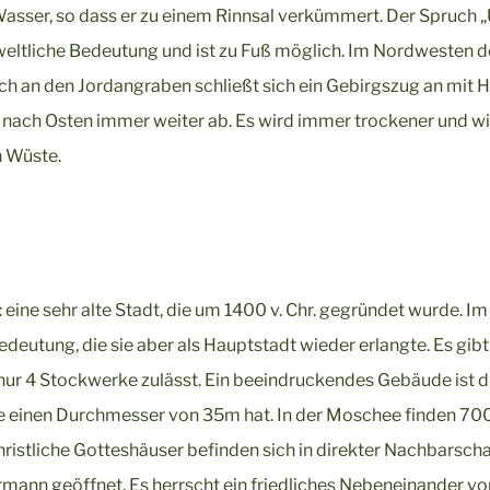
Wasser, so dass er zu einem Rinnsal verkümmert. Der Spruch 
eltliche Bedeutung und ist zu Fuß möglich. Im Nordwesten d
ch an den Jordangraben schließt sich ein Gebirgszug an mit 
e nach Osten immer weiter ab. Es wird immer trockener und w
n Wüste.
ine sehr alte Stadt, die um 1400 v. Chr. gegründet wurde. Im
deutung, die sie aber als Hauptstadt wieder erlangte. Es gibt
r 4 Stockwerke zulässt. Ein beeindruckendes Gebäude ist d
ie einen Durchmesser von 35m hat. In der Moschee finden 70
hristliche Gotteshäuser befinden sich in direkter Nachbarsch
rmann geöffnet. Es herrscht ein friedliches Nebeneinander vo