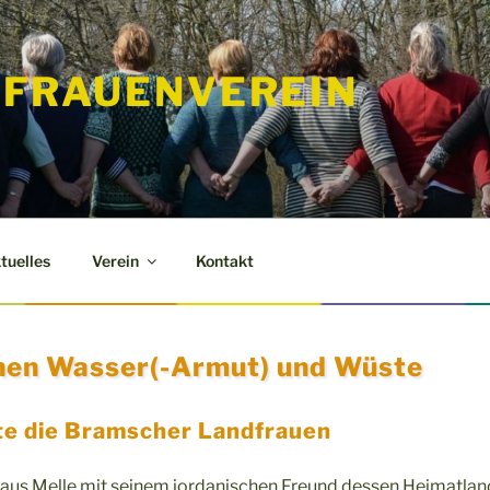
FRAUENVEREIN
tuelles
Verein
Kontakt
chen Wasser(-Armut) und Wüste
e die Bramscher Landfrauen
r aus Melle mit seinem jordanischen Freund dessen Heimatlan