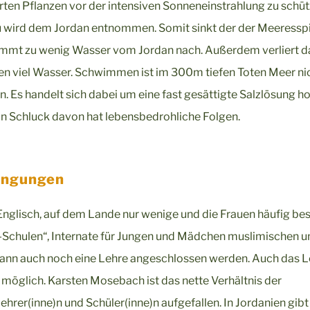
ten Pflanzen vor der intensiven Sonneneinstrahlung zu schüt
 wird dem Jordan entnommen. Somit sinkt der der Meeressp
ommt zu wenig Wasser vom Jordan nach. Außerdem verliert d
n viel Wasser. Schwimmen ist im 300m tiefen Toten Meer ni
. Es handelt sich dabei um eine fast gesättigte Salzlösung h
in Schluck davon hat lebensbedrohliche Folgen.
ingungen
Englisch, auf dem Lande nur wenige und die Frauen häufig bes
er-Schulen“, Internate für Jungen und Mädchen muslimischen u
kann auch noch eine Lehre angeschlossen werden. Auch das 
 möglich. Karsten Mosebach ist das nette Verhältnis der
hrer(inne)n und Schüler(inne)n aufgefallen. In Jordanien gibt