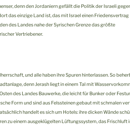
nenser, denn den Jordaniern gefällt die Politik der Israeli geg
rt das einzige Land ist, das mit Israel einen Friedensvertrag
rden des Landes nahe der Syrischen Grenze das größte
rischer Vertriebener.
rrschaft, und alle haben ihre Spuren hinterlassen. So beherb
tadtanlage, denn Jerash liegt in einem Tal mit Wasservorkom
Osten des Landes Bauwerke, die leicht für Bunker oder Fest
ische Form und sind aus Felssteinen gebaut mit schmalen ver
atsächlich handelt es sich um Hotels: ihre dicken Wände sch
ren zu einem ausgeklügelten Lüftungssystem, das Frischluft 