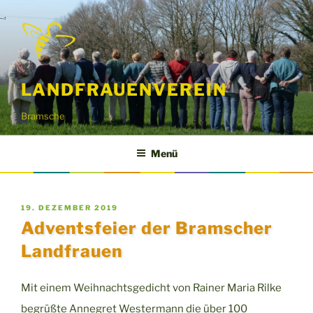
Zum
Inhalt
springen
LANDFRAUENVEREIN
Bramsche
Menü
VERÖFFENTLICHT
19. DEZEMBER 2019
AM
Adventsfeier der Bramscher
Landfrauen
Mit einem Weihnachtsgedicht von Rainer Maria Rilke
begrüßte Annegret Westermann die über 100