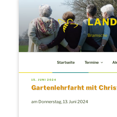
Zum
Inhalt
LAND
springen
Bramsche
Startseite
Termine
Ak
VERÖFFENTLICHT
15. JUNI 2024
AM
Gartenlehrfarht mit Chri
am Donnerstag, 13. Juni 2024