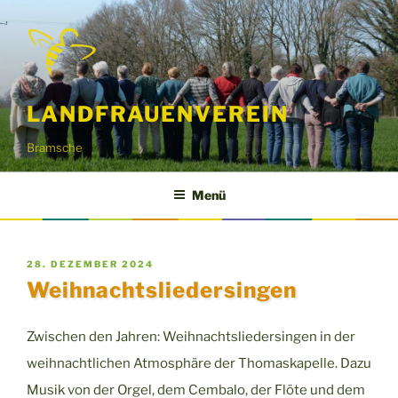
Zum
Inhalt
springen
LANDFRAUENVEREIN
Bramsche
Menü
VERÖFFENTLICHT
28. DEZEMBER 2024
AM
Weihnachtsliedersingen
Zwischen den Jahren: Weihnachtsliedersingen in der
weihnachtlichen Atmosphäre der Thomaskapelle. Dazu
Musik von der Orgel, dem Cembalo, der Flöte und dem