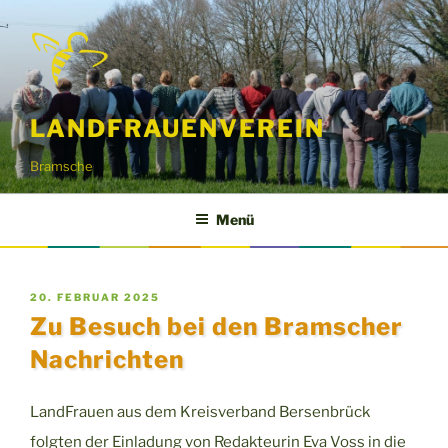
Zum
Inhalt
springen
LANDFRAUENVEREIN
Bramsche
Menü
VERÖFFENTLICHT
20. FEBRUAR 2025
AM
Zu Besuch bei den Bramscher
Nachrichten
LandFrauen aus dem Kreisverband Bersenbrück
folgten der Einladung von Redakteurin Eva Voss in die