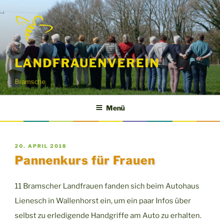
Zum
Inhalt
springen
LANDFRAUENVEREIN
Bramsche
Menü
VERÖFFENTLICHT
20. APRIL 2018
AM
Pannenkurs für Frauen
11 Bramscher Landfrauen fanden sich beim Autohaus
Lienesch in Wallenhorst ein, um ein paar Infos über
selbst zu erledigende Handgriffe am Auto zu erhalten.