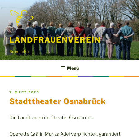
Zum
Inhalt
springen
LANDFRAUENVEREIN
Bramsche
Menü
VERÖFFENTLICHT
7. MÄRZ 2023
AM
Stadttheater Osnabrück
Die Landfrauen im Theater Osnabrück:
Operette Gräfin Mariza Adel verpflichtet, garantiert