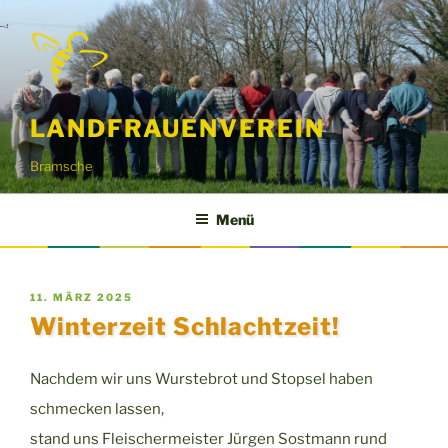
Zum
Inhalt
springen
LANDFRAUENVEREIN
Bramsche
Menü
VERÖFFENTLICHT
11. MÄRZ 2025
AM
Winterzeit Schlachtzeit!
Nachdem wir uns Wurstebrot und Stopsel haben
schmecken lassen,
stand uns Fleischermeister Jürgen Sostmann rund