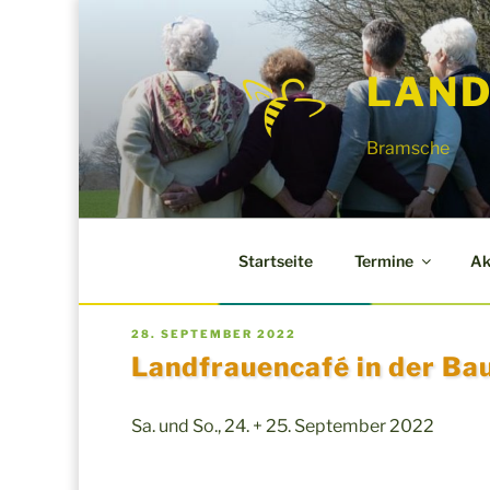
Zum
Inhalt
LAND
springen
Bramsche
Startseite
Termine
Ak
VERÖFFENTLICHT
28. SEPTEMBER 2022
AM
Landfrauencafé in der Ba
Sa. und So., 24. + 25. September 2022