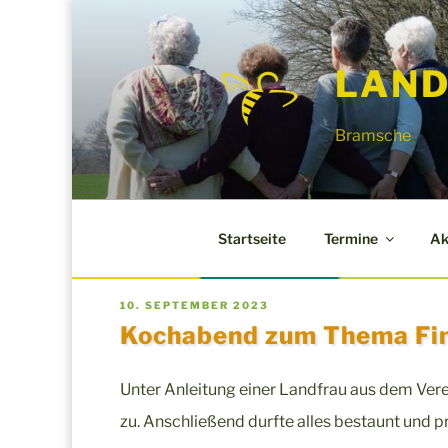
Zum
Inhalt
LAND
springen
Bramsche
Startseite
Termine
Ak
VERÖFFENTLICHT
10. SEPTEMBER 2023
AM
Kochabend zum Thema Fi
Unter Anleitung einer Landfrau aus dem Ver
zu. Anschließend durfte alles bestaunt und p