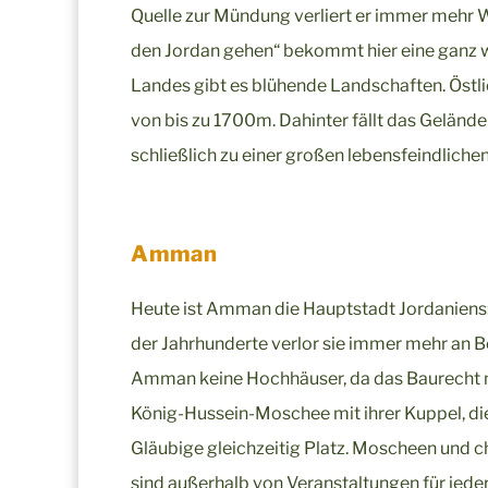
Quelle zur Mündung verliert er immer mehr 
den Jordan gehen“ bekommt hier eine ganz w
Landes gibt es blühende Landschaften. Östli
von bis zu 1700m. Dahinter fällt das Geländ
schließlich zu einer großen lebensfeindliche
Amman
Heute ist Amman die Hauptstadt Jordaniens: e
der Jahrhunderte verlor sie immer mehr an Be
Amman keine Hochhäuser, da das Baurecht nu
König-Hussein-Moschee mit ihrer Kuppel, d
Gläubige gleichzeitig Platz. Moscheen und c
sind außerhalb von Veranstaltungen für jede