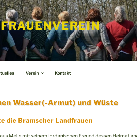
FRAUENVEREIN
tuelles
Verein
Kontakt
chen Wasser(-Armut) und Wüste
e die Bramscher Landfrauen
r aus Melle mit seinem jordanischen Freund dessen Heimatlan