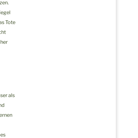
zen.
iegel
as Tote
cht
oher
ser als
nd
Lernen
 es