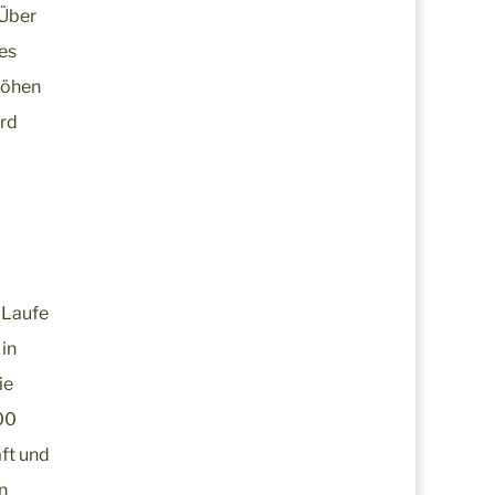
„Über
es
Höhen
ird
 Laufe
 in
ie
00
aft und
n