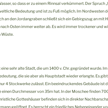
Wasser, so dass er zu einem Rinnsal verkümmert. Der Spruch 
eltliche Bedeutung und ist zu Fuß möglich. Im Nordwesten d
ch an den Jordangraben schließt sich ein Gebirgszug an mit 
e nach Osten immer weiter ab. Es wird immer trockener und w
n Wüste.
ine sehr alte Stadt, die um 1400 v. Chr. gegründet wurde. Im
deutung, die sie aber als Hauptstadt wieder erlangte. Es gibt
r 4 Stockwerke zulässt. Ein beeindruckendes Gebäude ist d
ie einen Durchmesser von 35m hat. In der Moschee finden 70
hristliche Gotteshäuser befinden sich in direkter Nachbarsch
rmann geöffnet. Es herrscht ein friedliches Nebeneinander vo