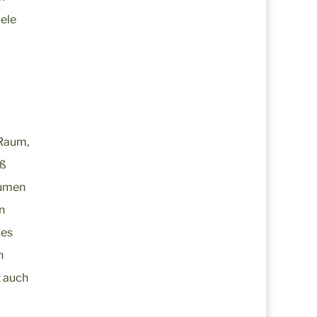
iele
 Raum,
iß
äumen
n
 es
h
t auch