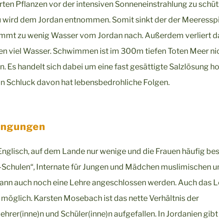
ten Pflanzen vor der intensiven Sonneneinstrahlung zu schüt
 wird dem Jordan entnommen. Somit sinkt der der Meeressp
ommt zu wenig Wasser vom Jordan nach. Außerdem verliert d
n viel Wasser. Schwimmen ist im 300m tiefen Toten Meer ni
. Es handelt sich dabei um eine fast gesättigte Salzlösung h
in Schluck davon hat lebensbedrohliche Folgen.
ingungen
Englisch, auf dem Lande nur wenige und die Frauen häufig bes
er-Schulen“, Internate für Jungen und Mädchen muslimischen u
kann auch noch eine Lehre angeschlossen werden. Auch das 
 möglich. Karsten Mosebach ist das nette Verhältnis der
hrer(inne)n und Schüler(inne)n aufgefallen. In Jordanien gibt