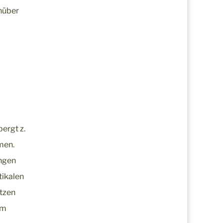
enüber
ergt z.
men.
ungen
tikalen
ützen
im