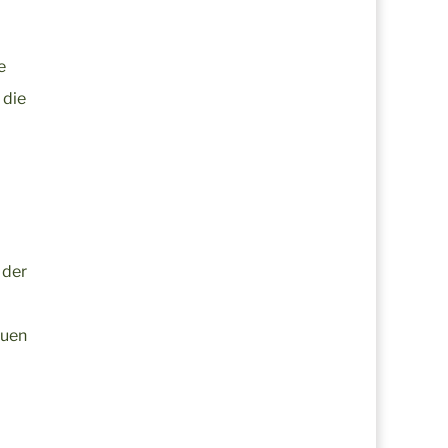
e
 die
 der
auen