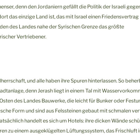
nenser, denn den Jordaniern gefällt die Politik der Israeli geg
rt das einzige Land ist, das mit Israel einen Friedensvertrag
rden des Landes nahe der Syrischen Grenze das größte
rischer Vertriebener.
rrschaft, und alle haben ihre Spuren hinterlassen. So beherb
tadtanlage, denn Jerash liegt in einem Tal mit Wasservorkom
Osten des Landes Bauwerke, die leicht für Bunker oder Fest
ische Form und sind aus Felssteinen gebaut mit schmalen ver
atsächlich handelt es sich um Hotels: ihre dicken Wände sch
ren zu einem ausgeklügelten Lüftungssystem, das Frischluft 